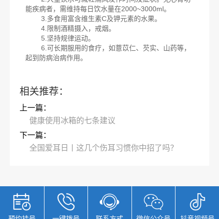
能疾病者，需维持每日饮水量在2000~3000ml。
3.多食用富含维生素C及钾元素的水果。
4.限制酒精摄入，戒烟。
5.坚持规律运动。
6.可长期服用的食疗，如薏苡仁、芡实、山药等，
起到防病治病作用。
相关推荐：
上一篇：
健康使用冰箱的七条建议
下一篇：
全国爱耳日丨这几个伤耳习惯你中招了吗？
关注
关注
预约挂号
一键拨号
联系方式
微信公众号
抖音视频号