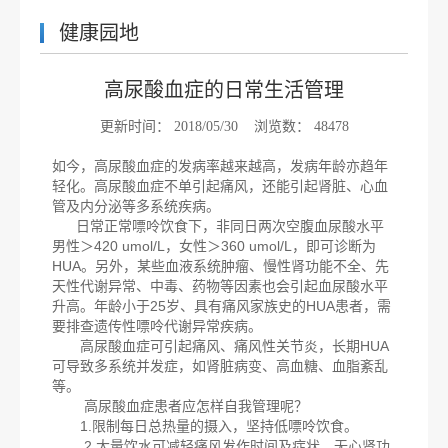
健康园地
高尿酸血症的日常生活管理
更新时间：
2018/05/30
浏览数：
48478
如今，高尿酸血症的发病率越来越高，发病年龄亦趋年
轻化。高尿酸血症不单引起痛风，还能引起肾脏、心血
管及内分泌等多系统疾病。
日常正常嘌呤饮食下，非同日两次空腹血尿酸水平
男性＞420 umol/L，女性＞360 umol/L，即可诊断为
HUA。另外，某些血液系统肿瘤、慢性肾功能不全、先
天性代谢异常、中毒、药物等因素也会引起血尿酸水平
升高。年龄小于25岁、具有痛风家族史的HUA患者，需
要排查遗传性嘌呤代谢异常疾病。
高尿酸血症可引起痛风、痛风性关节炎，长期HUA
可导致多系统并发症，如肾脏病变、高血糖、血脂紊乱
等。
高尿酸血症患者应怎样自我管理呢？
1.限制每日总热量的摄入，坚持低嘌呤饮食。
2.大量饮水可减轻痛风发作时间及症状。无心肾功