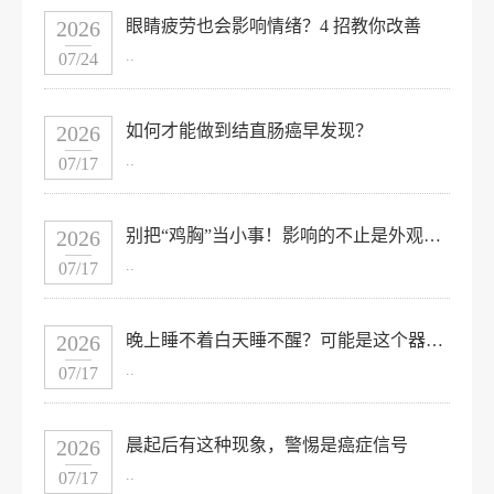
2026
眼睛疲劳也会影响情绪？4 招教你改善
..
07/24
2026
如何才能做到结直肠癌早发现？
..
07/17
2026
别把“鸡胸”当小事！影响的不止是外观，家长必读的儿童胸廓畸形科普
..
07/17
2026
晚上睡不着白天睡不醒？可能是这个器官在“报警”！
..
07/17
2026
晨起后有这种现象，警惕是癌症信号
..
07/17