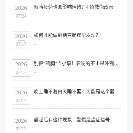
2026
眼睛疲劳也会影响情绪？4 招教你改善
..
07/24
2026
如何才能做到结直肠癌早发现？
..
07/17
2026
别把“鸡胸”当小事！影响的不止是外观，家长必读的儿童胸廓畸形科普
..
07/17
2026
晚上睡不着白天睡不醒？可能是这个器官在“报警”！
..
07/17
2026
晨起后有这种现象，警惕是癌症信号
..
07/17