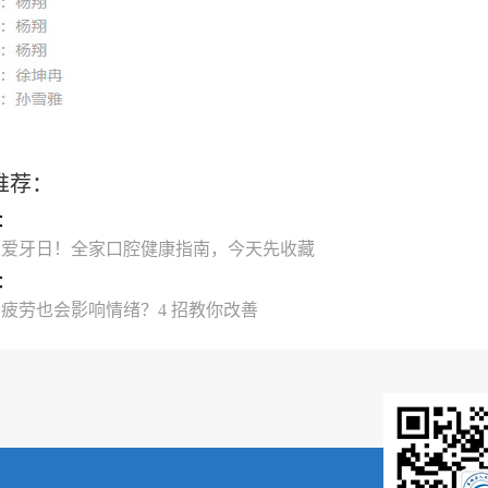
推荐：
：
天爱牙日！全家口腔健康指南，今天先收藏
：
疲劳也会影响情绪？4 招教你改善